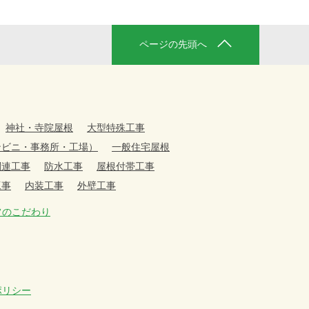
ページの先頭へ
神社・寺院屋根
大型特殊工事
ンビニ・事務所・工場）
一般住宅屋根
関連工事
防水工事
屋根付帯工事
工事
内装工事
外壁工事
フのこだわり
ポリシー