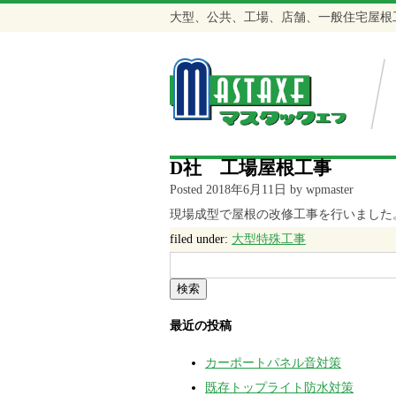
大型、公共、工場、店舗、一般住宅屋根
D社 工場屋根工事
Posted
2018年6月11日
by
wpmaster
現場成型で屋根の改修工事を行いました
filed under:
大型特殊工事
検
索:
検索
最近の投稿
カーポートパネル音対策
既存トップライト防水対策